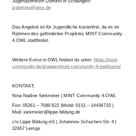
Jugendzentrum Domino in Schlangen:
jzdomino@gmx.de
Das Angebot ist für Jugendliche kostenfrei, da es im
Rahmen des geförderten Projektes MINT Community
4.OWL stattfindet.
Weitere Kurse in OWL findest du unter:
https://mint-
community.de/gruppen/mint-community-4-owl/kurse/
KONTAKT:
Nina Nadine Siekmeier | MINT Community 4.OWL
Fon: 05261 – 7080 822 |Mobil: 0151 – 14436733 |
Mail: siekmeier@lippe-bildung.de
c/o Lippe Bildung eG | Johannes-Schuchen-Str. 4 |
32657 Lemgo