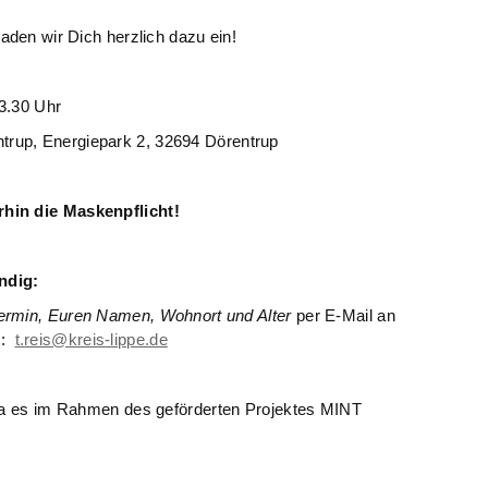
aden wir Dich herzlich dazu ein!
.30 Uhr
Energiepark 2, 32694 Dörentrup
rhin die Maskenpflicht!
ndig:
Termin, Euren Namen, Wohnort und Alter
per E-Mail an
s:
t.reis@kreis-lippe.de
 da es im Rahmen des geförderten Projektes MINT