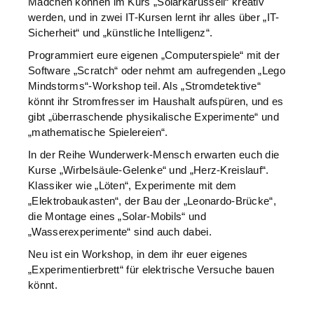
Mädchen können im Kurs „Solarkarussell“ kreativ
werden, und in zwei IT-Kursen lernt ihr alles über „IT-
Sicherheit“ und „künstliche Intelligenz“.
Programmiert eure eigenen „Computerspiele“ mit der
Software „Scratch“ oder nehmt am aufregenden „Lego
Mindstorms“-Workshop teil. Als „Stromdetektive“
könnt ihr Stromfresser im Haushalt aufspüren, und es
gibt „überraschende physikalische Experimente“ und
„mathematische Spielereien“.
In der Reihe Wunderwerk-Mensch erwarten euch die
Kurse „Wirbelsäule-Gelenke“ und „Herz-Kreislauf“.
Klassiker wie „Löten“, Experimente mit dem
„Elektrobaukasten“, der Bau der „Leonardo-Brücke“,
die Montage eines „Solar-Mobils“ und
„Wasserexperimente“ sind auch dabei.
Neu ist ein Workshop, in dem ihr euer eigenes
„Experimentierbrett“ für elektrische Versuche bauen
könnt.