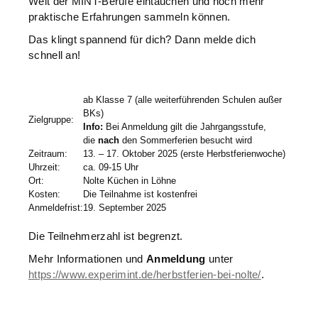
Welt der MINT-Berufe eintauchen und noch mehr
praktische Erfahrungen sammeln können.
Das klingt spannend für dich? Dann melde dich
schnell an!
ab Klasse 7 (alle weiterführenden Schulen außer
BKs)
Zielgruppe
:
Info:
Bei Anmeldung gilt die Jahrgangsstufe,
die
nach
den Sommerferien besucht wird
Zeitraum
:
13. – 17. Oktober 2025 (erste Herbstferienwoche)
Uhrzeit
:
ca. 09-15 Uhr
Ort
:
Nolte Küchen in Löhne
Kosten
:
Die Teilnahme ist kostenfrei
Anmeldefrist
:
19. September 2025
Die Teilnehmerzahl ist begrenzt.
Mehr Informationen und
Anmeldung
unter
https://www.experimint.de/herbstferien-bei-nolte/
.