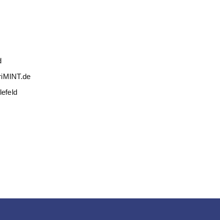
d
riMINT.de
lefeld